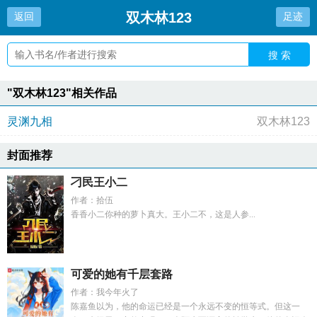
双木林123
返回
足迹
搜 索
"双木林123"相关作品
灵渊九相
双木林123
封面推荐
刁民王小二
作者：拾伍
香香小二你种的萝卜真大。王小二不，这是人参...
可爱的她有千层套路
作者：我今年火了
陈嘉鱼以为，他的命运已经是一个永远不变的恒等式。但这一