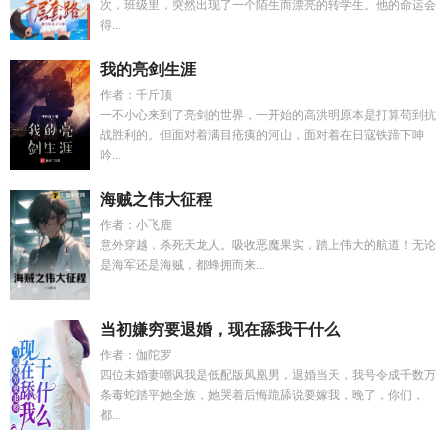
次，班级里，突然出现了一个陌生而漂亮的转学生。他的命运会
得...
我的亮剑生涯
作者：千斤顶
一不小心来到了亮剑的世界，一开始的高洪明原本是打算苟到抗
战胜利的。但面对着满目疮痍的河山，面对着在日寇铁蹄下呻
吟...
海贼之伟大征程
作者：小飞鹿
意外穿越，杀死天龙人。吸收恶魔果实，踏上伟大的航道！无论
是海军还是海贼，都蜂拥而来...
当初嫌穷要退婚，现在舔我干什么
作者：伽陀罗
四位未婚妻嘲讽我是低配版凤凰男，退婚当天，我号令成千数万
条毒蛇踏平她全族，她哭着后悔跪舔说要嫁我，晚了，你们，
都...