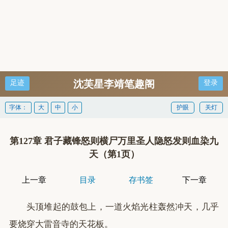
沈芙星李靖笔趣阁
足迹
登录
字体：
大
中
小
护眼
关灯
第127章 君子藏锋怒则横尸万里圣人隐怒发则血染九
天（第1页）
上一章
目录
存书签
下一章
头顶堆起的鼓包上，一道火焰光柱轰然冲天，几乎
要烧穿大雷音寺的天花板。