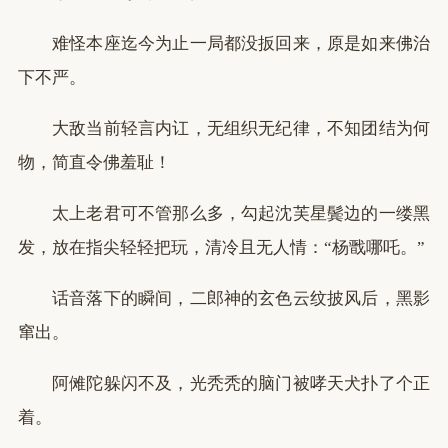
难怪本座迄今为止一局都没扳回来，原是如来佛治
下不严。
大敌当前轻言内讧，无组织无纪律，不知团结为何
物，简直令佛羞耻！
太上老君可不管那么多，勾起沈芙星鬓边的一缕黑
发，放在指尖轻轻把玩，清冷且无人情：“杨戬哪吒。”
话音落下的瞬间，二郎神的玄色云纹披风后，黑影
窜出。
阿傩陀躲闪不及，光秃秃的脑门被哮天犬扑了个正
着。