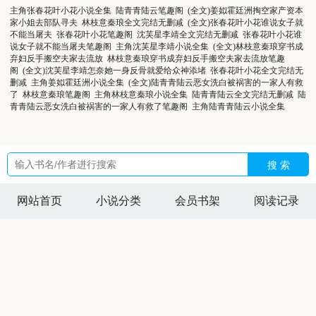
主角张春花叶小花小说全集
陆青青陆云笔趣阁
(全文)姜姒霍廷洲掏空家产资本
家小姐去部队寻夫
林枝意秦琅全文完结无删减
(全文)张春花叶小花谁说女子就
不能当屠夫
张春花叶小花笔趣阁
沈芙星李靖全文完结无删减
张春花叶小花谁
说女子就不能当屠夫笔趣阁
主角沈芙星李靖小说全集
(全文)林枝意秦琅穿书成
弃妇反手搬空夫家去流放
林枝意秦琅穿书成弃妇反手搬空夫家去流放笔趣
阁
(全文)沈芙星李靖怎奈她一身反骨就爱给众神添堵
张春花叶小花全文完结无
删减
主角姜姒霍廷洲小说全集
(全文)陆青青陆云恶女洗白被祸害的一家人有救
了
林枝意秦琅笔趣阁
主角林枝意秦琅小说全集
陆青青陆云全文完结无删减
陆
青青陆云恶女洗白被祸害的一家人有救了笔趣阁
主角陆青青陆云小说全集
搜 索
网站首页
小说分类
会员书架
阅读记录