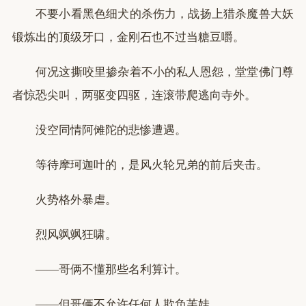
不要小看黑色细犬的杀伤力，战扬上猎杀魔兽大妖
锻炼出的顶级牙口，金刚石也不过当糖豆嚼。
何况这撕咬里掺杂着不小的私人恩怨，堂堂佛门尊
者惊恐尖叫，两驱变四驱，连滚带爬逃向寺外。
没空同情阿傩陀的悲惨遭遇。
等待摩珂迦叶的，是风火轮兄弟的前后夹击。
火势格外暴虐。
烈风飒飒狂啸。
——哥俩不懂那些名利算计。
——但哥俩不允许任何人欺负芙娃。