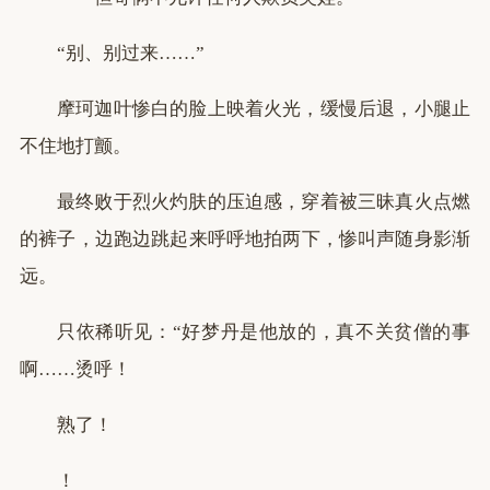
“别、别过来……”
摩珂迦叶惨白的脸上映着火光，缓慢后退，小腿止
不住地打颤。
最终败于烈火灼肤的压迫感，穿着被三昧真火点燃
的裤子，边跑边跳起来呼呼地拍两下，惨叫声随身影渐
远。
只依稀听见：“好梦丹是他放的，真不关贫僧的事
啊……烫呼！
熟了！
！