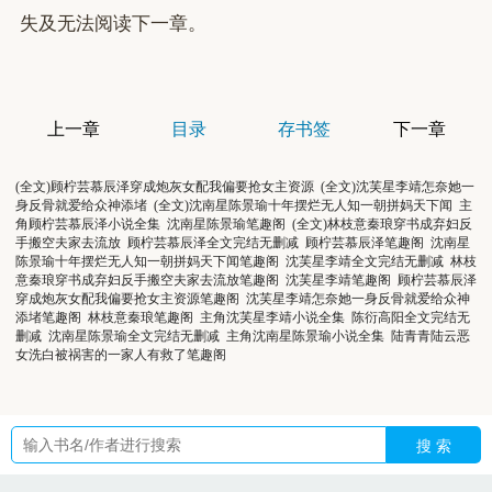
失及无法阅读下一章。
上一章
目录
存书签
下一章
(全文)顾柠芸慕辰泽穿成炮灰女配我偏要抢女主资源
(全文)沈芙星李靖怎奈她一
身反骨就爱给众神添堵
(全文)沈南星陈景瑜十年摆烂无人知一朝拼妈天下闻
主
角顾柠芸慕辰泽小说全集
沈南星陈景瑜笔趣阁
(全文)林枝意秦琅穿书成弃妇反
手搬空夫家去流放
顾柠芸慕辰泽全文完结无删减
顾柠芸慕辰泽笔趣阁
沈南星
陈景瑜十年摆烂无人知一朝拼妈天下闻笔趣阁
沈芙星李靖全文完结无删减
林枝
意秦琅穿书成弃妇反手搬空夫家去流放笔趣阁
沈芙星李靖笔趣阁
顾柠芸慕辰泽
穿成炮灰女配我偏要抢女主资源笔趣阁
沈芙星李靖怎奈她一身反骨就爱给众神
添堵笔趣阁
林枝意秦琅笔趣阁
主角沈芙星李靖小说全集
陈衍高阳全文完结无
删减
沈南星陈景瑜全文完结无删减
主角沈南星陈景瑜小说全集
陆青青陆云恶
女洗白被祸害的一家人有救了笔趣阁
搜 索