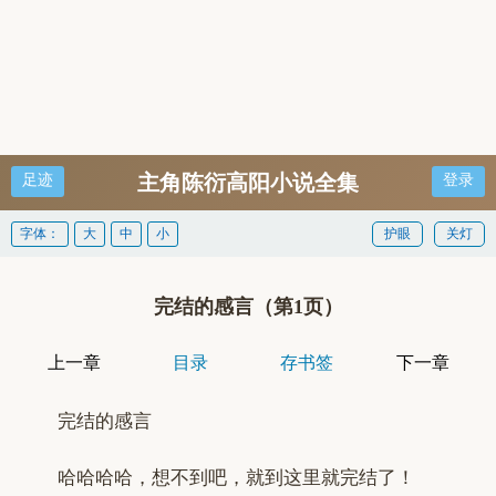
主角陈衍高阳小说全集
足迹
登录
字体：
大
中
小
护眼
关灯
完结的感言（第1页）
上一章
目录
存书签
下一章
完结的感言
哈哈哈哈，想不到吧，就到这里就完结了！