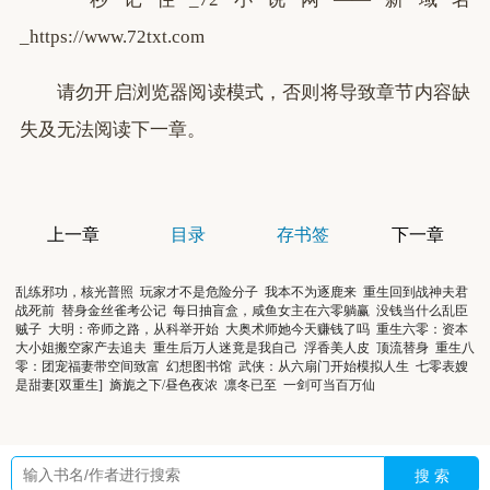
_https://www.72txt.com
请勿开启浏览器阅读模式，否则将导致章节内容缺
失及无法阅读下一章。
上一章
目录
存书签
下一章
乱练邪功，核光普照
玩家才不是危险分子
我本不为逐鹿来
重生回到战神夫君
战死前
替身金丝雀考公记
每日抽盲盒，咸鱼女主在六零躺赢
没钱当什么乱臣
贼子
大明：帝师之路，从科举开始
大奥术师她今天赚钱了吗
重生六零：资本
大小姐搬空家产去追夫
重生后万人迷竟是我自己
浮香美人皮
顶流替身
重生八
零：团宠福妻带空间致富
幻想图书馆
武侠：从六扇门开始模拟人生
七零表嫂
是甜妻[双重生]
旖旎之下/昼色夜浓
凛冬已至
一剑可当百万仙
搜 索