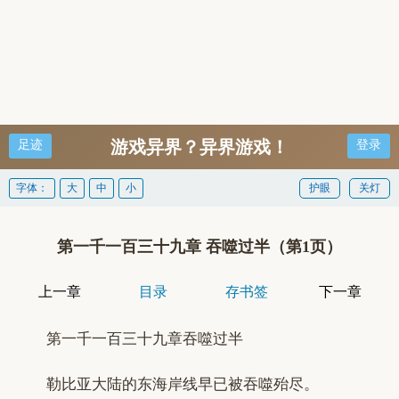
游戏异界？异界游戏！
足迹
登录
字体：
大
中
小
护眼
关灯
第一千一百三十九章 吞噬过半（第1页）
上一章
目录
存书签
下一章
第一千一百三十九章吞噬过半
勒比亚大陆的东海岸线早已被吞噬殆尽。