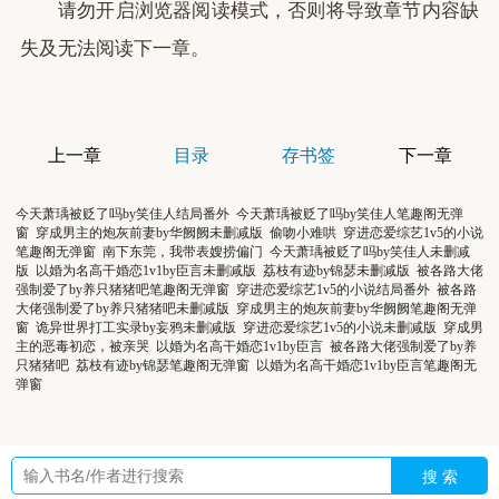
请勿开启浏览器阅读模式，否则将导致章节内容缺
失及无法阅读下一章。
上一章
目录
存书签
下一章
今天萧瑀被贬了吗by笑佳人结局番外
今天萧瑀被贬了吗by笑佳人笔趣阁无弹
窗
穿成男主的炮灰前妻by华阙阙未删减版
偷吻小难哄
穿进恋爱综艺1v5的小说
笔趣阁无弹窗
南下东莞，我带表嫂捞偏门
今天萧瑀被贬了吗by笑佳人未删减
版
以婚为名高干婚恋1v1by臣言未删减版
荔枝有迹by锦瑟未删减版
被各路大佬
强制爱了by养只猪猪吧笔趣阁无弹窗
穿进恋爱综艺1v5的小说结局番外
被各路
大佬强制爱了by养只猪猪吧未删减版
穿成男主的炮灰前妻by华阙阙笔趣阁无弹
窗
诡异世界打工实录by妄鸦未删减版
穿进恋爱综艺1v5的小说未删减版
穿成男
主的恶毒初恋，被亲哭
以婚为名高干婚恋1v1by臣言
被各路大佬强制爱了by养
只猪猪吧
荔枝有迹by锦瑟笔趣阁无弹窗
以婚为名高干婚恋1v1by臣言笔趣阁无
弹窗
搜 索