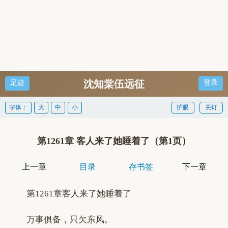
沈知棠伍远征
足迹
登录
字体：
大
中
小
护眼
关灯
第1261章 客人来了她睡着了（第1页）
上一章
目录
存书签
下一章
第1261章客人来了她睡着了
万事俱备，只欠东风。