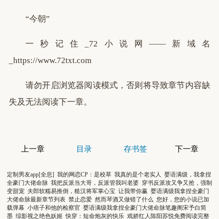
“今朝”
一秒记住_72小说网——新域名
_https://www.72txt.com
请勿开启浏览器阅读模式，否则将导致章节内容缺
失及无法阅读下一章。
上一章
目录
存书签
下一章
定制男友app[全息]
我的网恋CP：是校草
我真的是个老实人
婴语满级，我拿捏
全豪门大佬命脉
我把反派当大哥，反派管我叫老婆
穿书反派攻又争又抢，强制
变甜宠
夫郎软糯易推倒，糙汉将军掌心宝
让我带你赢
婴语满级我拿捏全豪门
大佬命脉最新章节列表
禁止恋爱
然而琴酒又做错了什么
您好，您的小说已加
载弹幕
小痞子和他的检察官
婴语满级我拿捏全豪门大佬命脉笔趣阁宋予白简
墨
综影视之绝色妖姬
快穿：短命炮灰的快乐
戏娇红人陈阳苏悦免费阅读完整