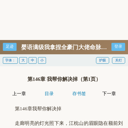
婴语满级我拿捏全豪门大佬命脉宋予白简
足迹
登录
字体：
大
中
小
护眼
关灯
第146章 我帮你解决掉（第1页）
上一章
目录
存书签
下一章
第146章我帮你解决掉
走廊明亮的灯光照下来，江枕山的眉眼隐在额前刘