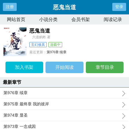
恶鬼当道
注册
登录
网站首页
小说分类
会员书架
阅读记录
恶鬼当道
六道蚂蚱 著
玄幻修真
连载中
最近更新：
第976章 续章
更新时间：
2023-12-20 02:24:12
加入书架
开始阅读
章节目录
最新章节
第976章 续章
第975章 最终章 我的彼岸
第974章 显圣
第973章 一念成因