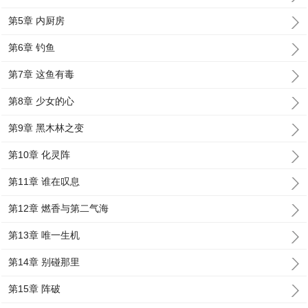
第5章 内厨房
第6章 钓鱼
第7章 这鱼有毒
第8章 少女的心
第9章 黑木林之变
第10章 化灵阵
第11章 谁在叹息
第12章 燃香与第二气海
第13章 唯一生机
第14章 别碰那里
第15章 阵破