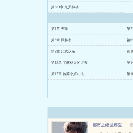
第563章 九天神劫
第1章 天珠
第2
第5章 风林市
第6
第9章 比武认亲
第1
第13章 了解林天的过去
第1
第17章 传苏小妍功法
第1
都市之绝世邪医