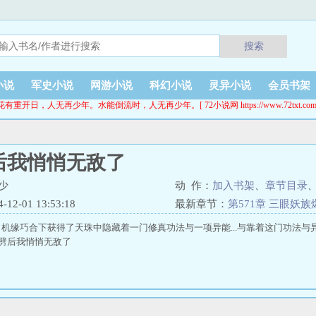
搜索
小说
军史小说
网游小说
科幻小说
灵异小说
会员书架
花有重开日，人无再少年。水能倒流时，人无再少年。[ 72小说网 https://www.72txt.com
后我悄悄无敌了
少
动 作：
加入书架
、
章节目录
2-01 13:53:18
最新章节：
第571章 三眼妖族
机缘巧合下获得了天珠中隐藏着一门修真功法与一项异能...与靠着这门功法与
 被雷劈后我悄悄无敌了