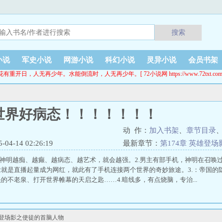
搜索
小说
军史小说
网游小说
科幻小说
灵异小说
会员书架
花有重开日，人无再少年。水能倒流时，人无再少年。[ 72小说网 https://www.72txt.com
世界好病态！！！！！！！
动 作：
加入书架
、
章节目录
4-14 02:26:19
最新章节：
第174章 英雄登
对神明越痴、越癫、越病态、越艺术，就会越强。2.男主有部手机，神明在召唤
就是直播起量成为网红，就此有了手机连接两个世界的奇妙旅途。3.：帝国的
的不老泉、打开世界帷幕的天启之匙……4.暗线多，有点烧脑，专治...
雄登场影之使徒的首脑人物