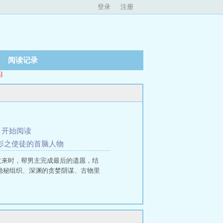
登录
注册
阅读记录
]
、
开始阅读
场影之使徒的首脑人物
过来时，帮男主完成最后的遗愿，结
隐秘组织、深渊的贪婪阴谋、古物里