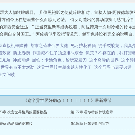
群大人物转眸瞩目。 几位黑袍影之使徒冷眸相对，首脑人物·阿佐德却纹
对方如今正在想着些什么而感到迷茫。 侍女对造出的异动惊扰而感到后
的东西安全送达...” 正当克里斯蒂娜诉说着，阿佐德第一次用冷峻的转眸
会亲自交付国王...” 阿佐德似乎没把话说完，似乎也并没有完全的说明白。 .
我直接机械降神
都市之苟成仙界大佬
见习护花神仙
徒手裂蛟龙，我真
猎致富
阶上春漪
作曲藏不住了顶流排队求合
饥荒？不存在的，我打猎
三兄弟
神戒奇缘
崩铁：卡池角色，给玩家发刀
这个奇异的世界
这个异
异世界有点不太对劲
这异世界转生越来越人性化了
这个异界当真要改造
全文阅读
《这个异世界好病态！！！！！！！》最新章节
73章 改变世界格局的重要物品
第172章 霍尔特的梦境启示
69章 恋爱脑的爱布拉
第168章 阿米诺斯的审判