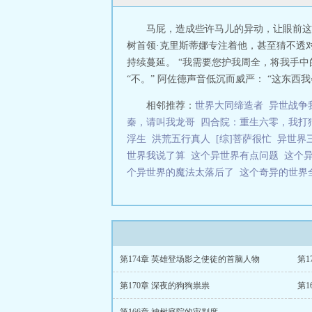
马屁，造成些许马儿的异动，让眼前这
树首领·克里斯蒂娜专注着他，甚至猜不透
持续蔓延。 “我需要您护我周全，将我手中
“不。” 阿佐德声音低沉而威严： “这东西我
相邻推荐：
世界大同缔造者
异世战争
秦，请叫我龙哥
四合院：重生六零，我打
浮生
洪荒五行真人
[综]菩萨很忙
异世界
世界我说了算
这个异世界有点问题
这个
个异世界的魔法太落后了
这个奇异的世界
第174章 英雄登场影之使徒的首脑人物
第1
第170章 深夜的狗狗祟祟
第1