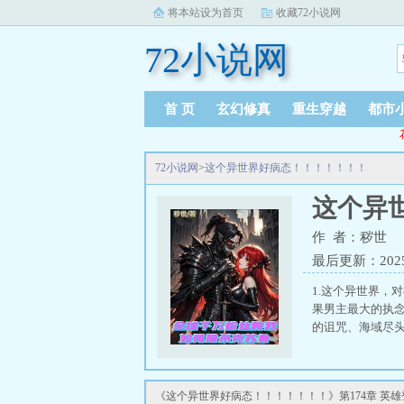
将本站设为首页
收藏72小说网
72小说网
首 页
玄幻修真
重生穿越
都市
72小说网
>
这个异世界好病态！！！！！！！
这个异
作 者：秽世
最后更新：2025-0
1.这个异世界，
果男主最大的执念
的诅咒、海域尽头
《这个异世界好病态！！！！！！！》第174章 英