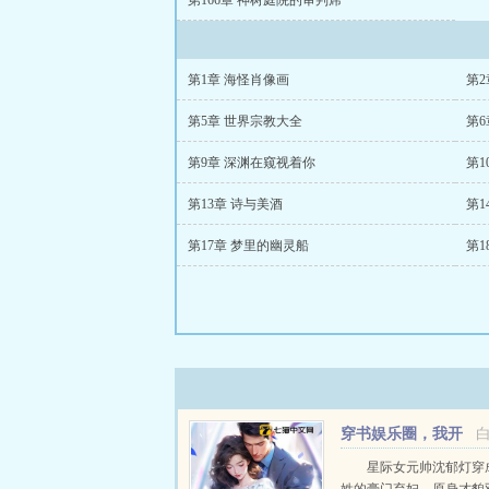
第166章 神树庭院的审判席
第1章 海怪肖像画
第2
第5章 世界宗教大全
第6
第9章 深渊在窥视着你
第1
第13章 诗与美酒
第1
第17章 梦里的幽灵船
第1
穿书娱乐圈，我开
局买下整个综艺
星际女元帅沈郁灯穿