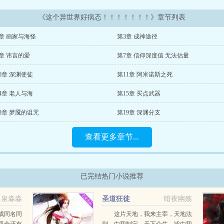
《这个异世界好病态！！！！！！！》章节列表
章 画家与海怪
第3章 成神途径
章 讳言的爱
第7章 信仰深度值 无法估量
0章 深渊使徒
第11章 阿米诺斯之死
4章 老人与海
第15章 买点武器
8章 梦魇的诅咒
第19章 深渊分支
查看更多章节...
已完结热门小说推荐
白泉淼淼
圣道狂徒
暗夜幽殇
成同名同
这片天地，我来主宰，天地法