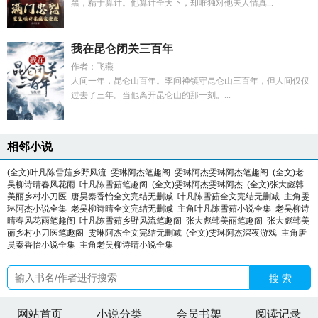
黑，精于算计。他算计全天下，却唯独对他夫人情真...
我在昆仑闭关三百年
作者：飞燕
人间一年，昆仑山百年。李问禅镇守昆仑山三百年，但人间仅仅
过去了三年。当他离开昆仑山的那一刻。...
相邻小说
(全文)叶凡陈雪茹乡野风流
雯琳阿杰笔趣阁
雯琳阿杰雯琳阿杰笔趣阁
(全文)老
吴柳诗晴春风花雨
叶凡陈雪茹笔趣阁
(全文)雯琳阿杰雯琳阿杰
(全文)张大彪韩
美丽乡村小刀医
唐昊秦香怡全文完结无删减
叶凡陈雪茹全文完结无删减
主角雯
琳阿杰小说全集
老吴柳诗晴全文完结无删减
主角叶凡陈雪茹小说全集
老吴柳诗
晴春风花雨笔趣阁
叶凡陈雪茹乡野风流笔趣阁
张大彪韩美丽笔趣阁
张大彪韩美
丽乡村小刀医笔趣阁
雯琳阿杰全文完结无删减
(全文)雯琳阿杰深夜游戏
主角唐
昊秦香怡小说全集
主角老吴柳诗晴小说全集
搜 索
网站首页
小说分类
会员书架
阅读记录