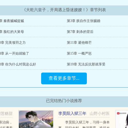
《大乾六皇子，开局遇上昏迷嫂嫂！》章节列表
章 秦夜贼喊捉贼
第3章 朕自作主张赐婚
章 脸红的大舅母
第7章 刺杀的背后
0章 完美项羽之力
第11章 避他锋芒
4章 从一开始就输了
第15章 一概严惩
8章 你为什么对我这么好
第19章 无法反抗那就享受
查看更多章节...
已完结热门小说推荐
榴莲糖甜
李昊阳入狱三年
山野小村医
小说
亲治病，
李昊阳入狱三年，习得一身本