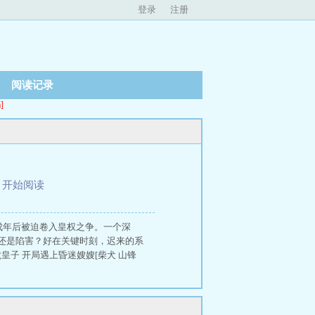
登录
注册
阅读记录
]
、
开始阅读
成年后被迫卷入皇权之争。一个深
还是陷害？好在关键时刻，迟来的系
子 开局遇上昏迷嫂嫂[柴犬 山锋