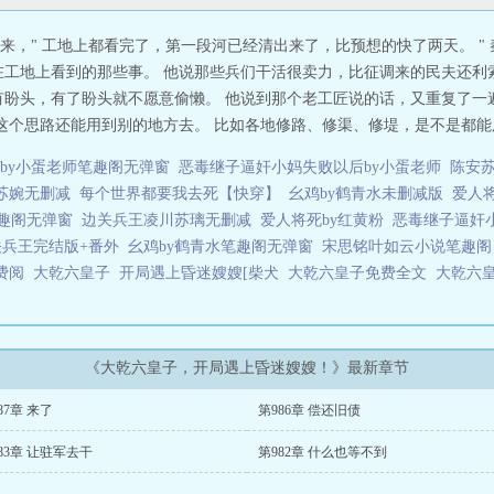
来，" 工地上都看完了，第一段河已经清出来了，比预想的快了两天。 "
在工地上看到的那些事。 他说那些兵们干活很卖力，比征调来的民夫还利
有盼头，有了盼头就不愿意偷懒。 他说到那个老工匠说的话，又重复了一
这个思路还能用到别的地方去。 比如各地修路、修渠、修堤，是不是都能用
by小蛋老师笔趣阁无弹窗
恶毒继子逼奸小妈失败以后by小蛋老师
陈安
苏婉无删减
每个世界都要我去死【快穿】
幺鸡by鹤青水未删减版
爱人
笔趣阁无弹窗
边关兵王凌川苏璃无删减
爱人将死by红黄粉
恶毒继子逼奸
兵王完结版+番外
幺鸡by鹤青水笔趣阁无弹窗
宋思铭叶如云小说笔趣阁
免费阅
大乾六皇子
开局遇上昏迷嫂嫂[柴犬
大乾六皇子免费全文
大乾六
《大乾六皇子，开局遇上昏迷嫂嫂！》最新章节
87章 来了
第986章 偿还旧债
83章 让驻军去干
第982章 什么也等不到