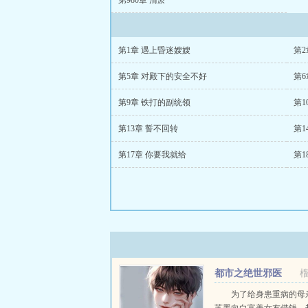
第980章 清淤
第1章 遇上昏迷嫂嫂
第2
第5章 对殿下的安全不好
第6
第9章 铁打的副统领
第1
第13章 誓不回转
第1
第17章 你要我就给
第1
都市之绝世邪医
为了给身患重病的母