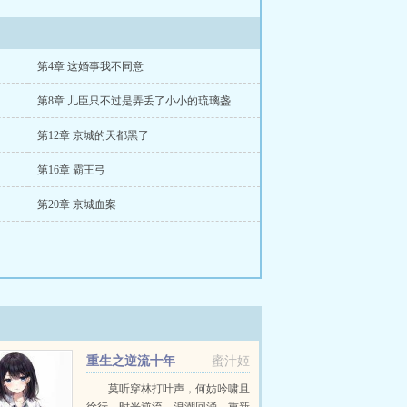
第4章 这婚事我不同意
第8章 儿臣只不过是弄丢了小小的琉璃盏
第12章 京城的天都黑了
第16章 霸王弓
第20章 京城血案
重生之逆流十年
蜜汁姬
莫听穿林打叶声，何妨吟啸且