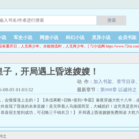
搜索
小说
军史小说
网游小说
科幻小说
灵异小说
会员书架
花有重开日，人无再少年。水能倒流时，人无再少年。[ 72小说网 https://www.72txt.com
皇子，开局遇上昏迷嫂嫂！
动 作：
加入书架
、
章节目录
8-05 01:03:32
最新章节：
第988章 以诚待之
，会慢慢涨上去的！】【杀伐果断+召唤+签到+争霸】秦夜穿越大乾十八年，
意外发现了昏迷的未来皇嫂！皇兄带着人马接踵而至，大喊抓奸！这究竟是意外
恭喜宿主签到成功，可召唤三千锦衣卫！】 开局遇上昏迷嫂嫂免费阅读 大乾六皇
待之