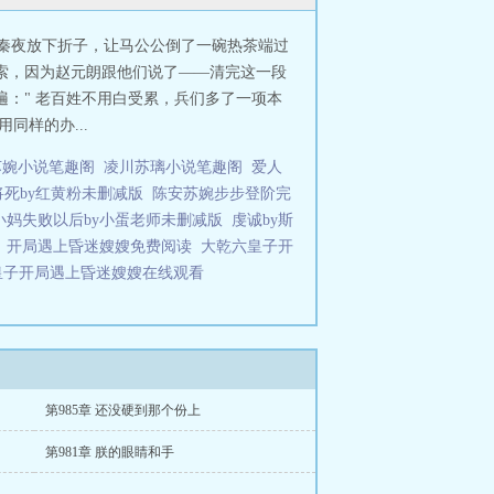
 秦夜放下折子，让马公公倒了一碗热茶端过
索，因为赵元朗跟他们说了——清完这一段
遍：" 老百姓不用白受累，兵们多了一项本
同样的办...
苏婉小说笔趣阁
凌川苏璃小说笔趣阁
爱人
将死by红黄粉未删减版
陈安苏婉步步登阶完
小妈失败以后by小蛋老师未删减版
虔诚by斯
开局遇上昏迷嫂嫂免费阅读
大乾六皇子开
皇子开局遇上昏迷嫂嫂在线观看
第985章 还没硬到那个份上
第981章 朕的眼睛和手