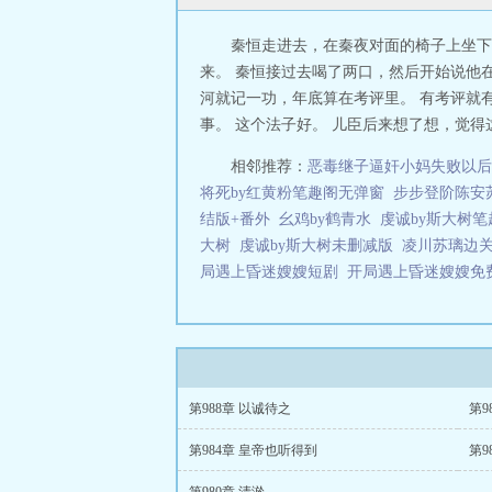
秦恒走进去，在秦夜对面的椅子上坐下
来。 秦恒接过去喝了两口，然后开始说他
河就记一功，年底算在考评里。 有考评就
事。 这个法子好。 儿臣后来想了想，觉得
相邻推荐：
恶毒继子逼奸小妈失败以后
将死by红黄粉笔趣阁无弹窗
步步登阶陈安
结版+番外
幺鸡by鹤青水
虔诚by斯大树
大树
虔诚by斯大树未删减版
凌川苏璃边关
局遇上昏迷嫂嫂短剧
开局遇上昏迷嫂嫂
第988章 以诚待之
第9
第984章 皇帝也听得到
第9