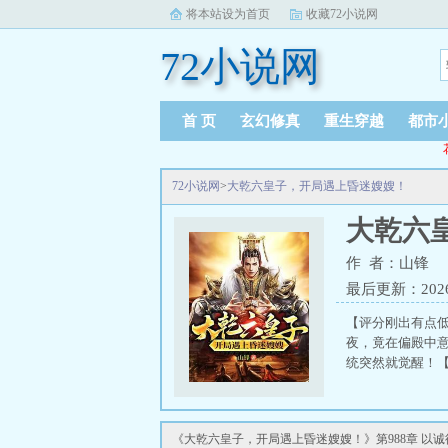
将本站设为首页
收藏72小说网
72小说网
首 页
玄幻修真
重生穿越
都市
72小说网
>
大乾六皇子，开局遇上昏迷嫂嫂！
大乾六
作 者：山锋
最后更新：2026-0
【评分刚出有点低
夜，竟在偏殿中
统突然就觉醒！【
《大乾六皇子，开局遇上昏迷嫂嫂！》第988章 以诚