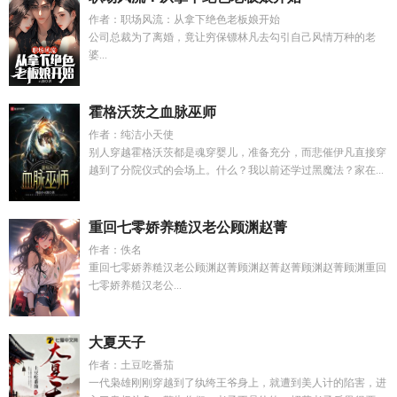
作者：职场风流：从拿下绝色老板娘开始
公司总裁为了离婚，竟让穷保镖林凡去勾引自己风情万种的老
婆...
霍格沃茨之血脉巫师
作者：纯洁小天使
别人穿越霍格沃茨都是魂穿婴儿，准备充分，而悲催伊凡直接穿
越到了分院仪式的会场上。什么？我以前还学过黑魔法？家在...
重回七零娇养糙汉老公顾渊赵菁
作者：佚名
重回七零娇养糙汉老公顾渊赵菁顾渊赵菁赵菁顾渊赵菁顾渊重回
七零娇养糙汉老公...
大夏天子
作者：土豆吃番茄
一代枭雄刚刚穿越到了纨绔王爷身上，就遭到美人计的陷害，进