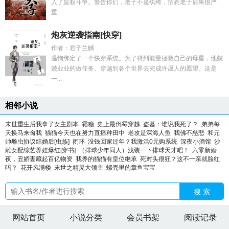
入了皇权斗争。警告你们，老子不是纨绔，招惹老子后果很严
重...
炮灰逆袭指南[快穿]
作者：君子兰觽
温恂绑定了一个快穿系统。为了得到能量拯救自己的母星，他兢
兢业业的做任务。穿越到各个世界去完成许愿人的愿望。这是
一...
相邻小说
末世重生后我拿了女主剧本
霜糖
史上最倒霉穿越
盗墓：谁说我死了？
弟弟每
天换马来肏我
猫猫今天也在努力直播种田中
老攻是深海人鱼
我佛不慈悲
和元
帅雌虫协议结婚后[虫族]
闭环
没钱回家过年？我激活0元购系统
深夜小酒馆
沙
雕女配综艺养娃爆红[穿书]
（排球少年同人）浅装一下排球天才吧！
六零新婚
夜，丑娇妻藏起百亿物资
我养的猫猫有皇位继承
死对头很狂？这不一亲就脸红
吗？
花开风满楼
末世之精灵大领主
螺壳里的章鱼宝宝
搜 索
网站首页
小说分类
会员书架
阅读记录