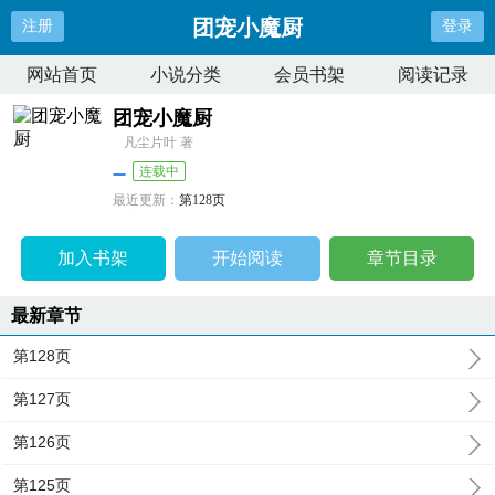
团宠小魔厨
注册
登录
网站首页
小说分类
会员书架
阅读记录
团宠小魔厨
凡尘片叶 著
连载中
最近更新：
第128页
更新时间：
2025-09-29 01:00:09
加入书架
开始阅读
章节目录
最新章节
第128页
第127页
第126页
第125页