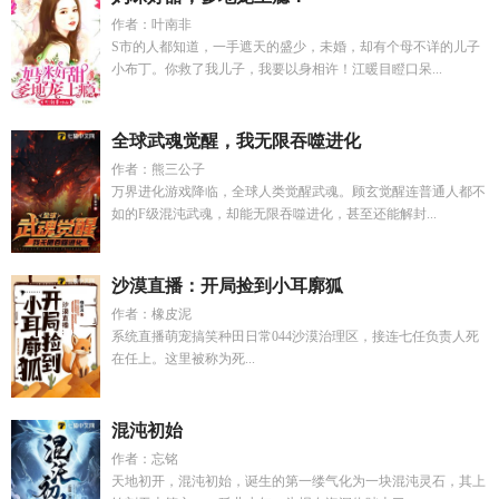
作者：叶南非
S市的人都知道，一手遮天的盛少，未婚，却有个母不详的儿子
小布丁。你救了我儿子，我要以身相许！江暖目瞪口呆...
全球武魂觉醒，我无限吞噬进化
作者：熊三公子
万界进化游戏降临，全球人类觉醒武魂。顾玄觉醒连普通人都不
如的F级混沌武魂，却能无限吞噬进化，甚至还能解封...
沙漠直播：开局捡到小耳廓狐
作者：橡皮泥
系统直播萌宠搞笑种田日常044沙漠治理区，接连七任负责人死
在任上。这里被称为死...
混沌初始
作者：忘铭
天地初开，混沌初始，诞生的第一缕气化为一块混沌灵石，其上