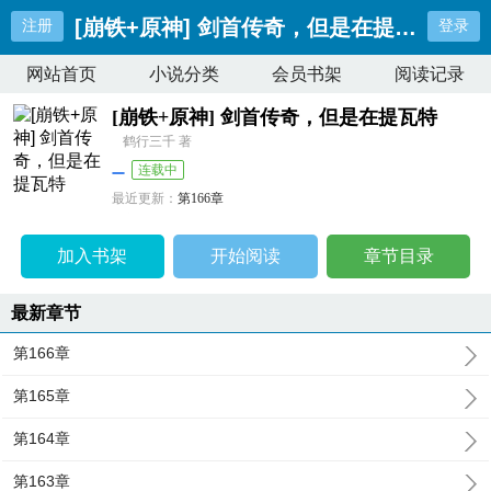
[崩铁+原神] 剑首传奇，但是在提瓦特
注册
登录
网站首页
小说分类
会员书架
阅读记录
[崩铁+原神] 剑首传奇，但是在提瓦特
鹤行三千 著
连载中
最近更新：
第166章
更新时间：
2025-12-17 09:31:25
加入书架
开始阅读
章节目录
最新章节
第166章
第165章
第164章
第163章