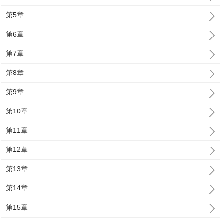
第5章
第6章
第7章
第8章
第9章
第10章
第11章
第12章
第13章
第14章
第15章