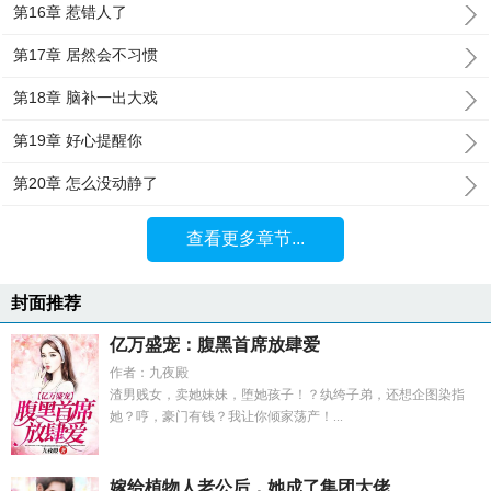
第16章 惹错人了
第17章 居然会不习惯
第18章 脑补一出大戏
第19章 好心提醒你
第20章 怎么没动静了
查看更多章节...
封面推荐
亿万盛宠：腹黑首席放肆爱
作者：九夜殿
渣男贱女，卖她妹妹，堕她孩子！？纨绔子弟，还想企图染指
她？哼，豪门有钱？我让你倾家荡产！...
嫁给植物人老公后，她成了集团大佬