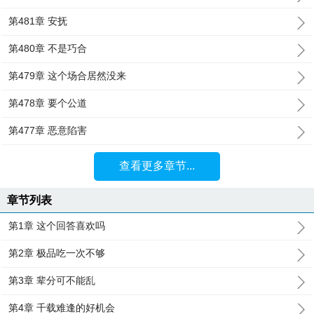
第481章 安抚
第480章 不是巧合
第479章 这个场合居然没来
第478章 要个公道
第477章 恶意陷害
查看更多章节...
章节列表
第1章 这个回答喜欢吗
第2章 极品吃一次不够
第3章 辈分可不能乱
第4章 千载难逢的好机会