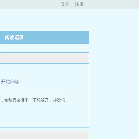
登录
注册
阅读记录
]
、
开始阅读
上，她往旁边挪了一下想躲开，却没想