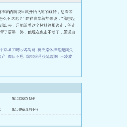
陆祥睿的脑袋里就开始飞速的旋转，想着等
么不吃呢？” 陆祥睿拿着苹果说，“我想起
想出去，只能沿着这个树林往那边走，等走
刚才背了语墨一路，他现在也走不动了，虽说白
个京城了吗by诸葛扇
祝央路休辞笔趣阁尖
遗产
靡日不思
魏锦娘蒋羡笔趣阁
王凌波
第1623章跟我走
坑
第1619章真的不疼