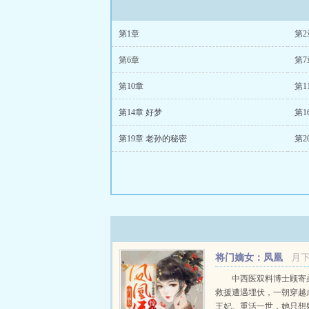
第1章
第2
第6章
第7
第10章
第1
第14章 好梦
第1
第19章 老孙的秘密
第2
将门嫡女：凤凰
月
医妃惊天下
中西医双料博士顾寄
救援遭遇埋伏，一朝穿越
王妃。重活一世，她只想