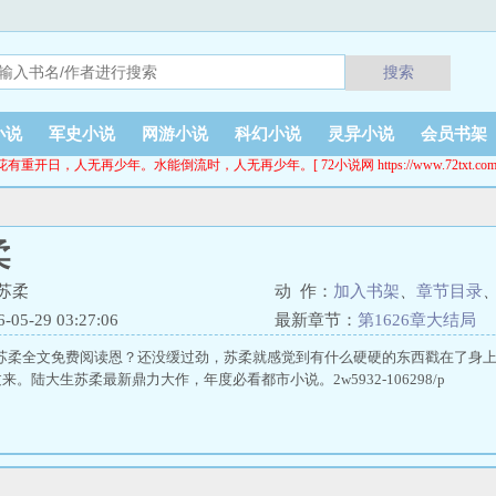
搜索
小说
军史小说
网游小说
科幻小说
灵异小说
会员书架
花有重开日，人无再少年。水能倒流时，人无再少年。[ 72小说网 https://www.72txt.com
柔
苏柔
动 作：
加入书架
、
章节目录
5-29 03:27:06
最新章节：
第1626章大结局
生苏柔全文免费阅读恩？还没缓过劲，苏柔就感觉到有什么硬硬的东西戳在了身
。陆大生苏柔最新鼎力大作，年度必看都市小说。2w5932-106298/p