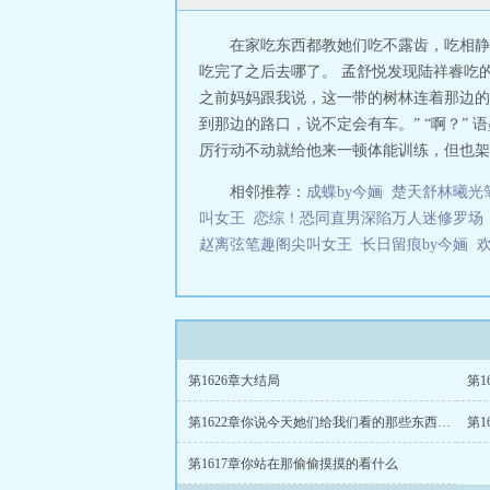
在家吃东西都教她们吃不露齿，吃相静
吃完了之后去哪了。 孟舒悦发现陆祥睿吃
之前妈妈跟我说，这一带的树林连着那边的
到那边的路口，说不定会有车。” “啊？”
厉行动不动就给他来一顿体能训练，但也架不
相邻推荐：
成蝶by今婳
楚天舒林曦光
叫女王
恋综！恐同直男深陷万人迷修罗场
赵离弦笔趣阁尖叫女王
长日留痕by今婳
第1626章大结局
第1
第1622章你说今天她们给我们看的那些东西到底是什么
第1
第1617章你站在那偷偷摸摸的看什么