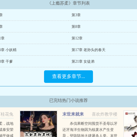
《上瘾苏柔》章节列表
章
第3章
章
第8章
1章
第12章
6章 小妖精
第17章 老孙头的春天
0章 干爹
第21章 女徒弟
查看更多章节...
已完结热门小说推荐
下桂花兔
末世来就来
喜欢炸教学楼
呗，还送我一方小世界
柔，战地
杀伐果断空间囤货不圣母以牙
成泰安荣
还牙海洋生物因为核废水产生变
躺平做咸
异，登陆陆地大肆屠杀人类。末世