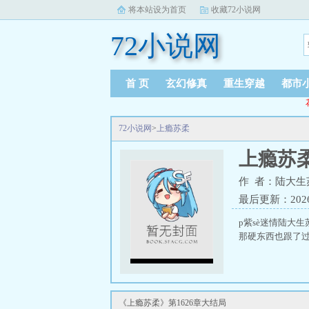
将本站设为首页
收藏72小说网
72小说网
首 页
玄幻修真
重生穿越
都市
72小说网
>
上瘾苏柔
上瘾苏
作 者：陆大生
最后更新：2026-0
p紫sè迷情陆大
那硬东西也跟了过来
《上瘾苏柔》第1626章大结局