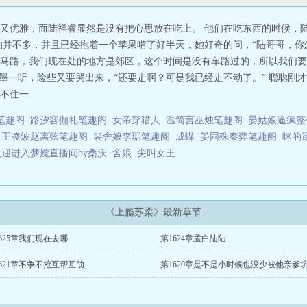
又优雅，而陆祥睿显然是没有把心思放在吃上。 他们在吃东西的时候，
的并不多，并且已经抱着一个苹果啃了好半天，她好奇的问，“陆哥哥，你怎
马路，我们现在处的地方是郊区，这个时间是没有车路过的，所以我们要
 语墨一听，险些又要哭出来，“还要走啊？可是我已经走不动了。” 聪聪
住一...
笔趣阁
路汐容伽礼笔趣阁
女帝穿猎人
温简言巫烛笔趣阁
晏姑娘逼疯整
王凌波赵离弦笔趣阁
裴舍娘李琚笔趣阁
成蝶
晏同殊秦弈笔趣阁
咪的
欢迎进入梦魇直播间by桑沃
舍娘
尖叫女王
《上瘾苏柔》最新章节
625章我们现在去哪
第1624章孟白陆陆
621章不争不抢互帮互助
第1620章是不是小时候也没少被他亲爹