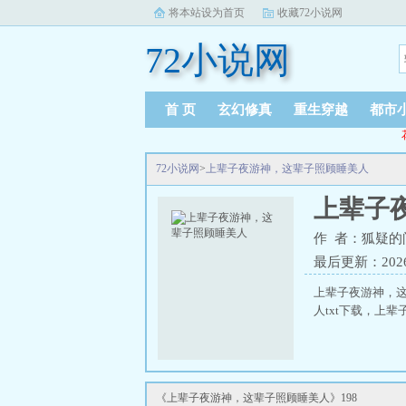
将本站设为首页
收藏72小说网
72小说网
首 页
玄幻修真
重生穿越
都市
72小说网
>
上辈子夜游神，这辈子照顾睡美人
上辈子
作 者：狐疑的
最后更新：2026-0
上辈子夜游神，
人txt下载，上
《上辈子夜游神，这辈子照顾睡美人》198