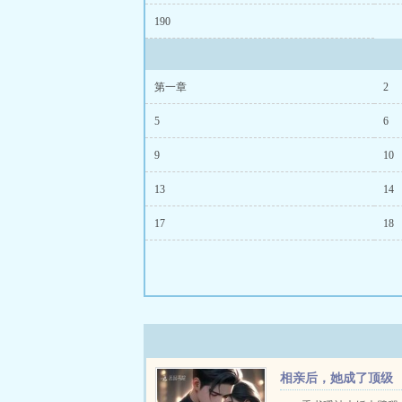
190
第一章
2
5
6
9
10
13
14
17
18
相亲后，她成了顶级
豪门