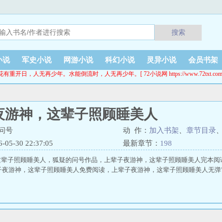
搜索
小说
军史小说
网游小说
科幻小说
灵异小说
会员书架
花有重开日，人无再少年。水能倒流时，人无再少年。[ 72小说网 https://www.72txt.com
夜游神，这辈子照顾睡美人
问号
动 作：
加入书架
、
章节目录
5-30 22:37:05
最新章节：
198
这辈子照顾睡美人，狐疑的问号作品，上辈子夜游神，这辈子照顾睡美人完本阅
辈子夜游神，这辈子照顾睡美人免费阅读，上辈子夜游神，这辈子照顾睡美人无弹