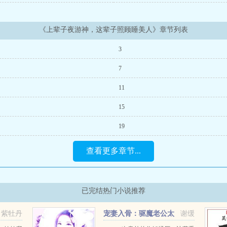
《上辈子夜游神，这辈子照顾睡美人》章节列表
3
7
11
15
19
查看更多章节...
已完结热门小说推荐
紫牡丹
宠妻入骨：驱魔老公太
谢缓
霸道