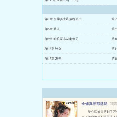
第117章 亚特兰斯一日行二
第1章 废柴骑士和落魄公主
第
第5章 杀人
第6
第9章 独眼哥布林老祭司
第1
第13章 计划
第1
第17章 离开
第1
全修真界都是我
我
的徒子徒孙
黎亦酒被雷劈到了万