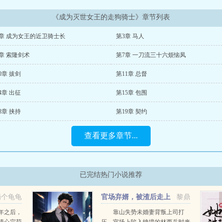
《成为灭世女王的走狗骑士》章节列表
2章 成为女王的近卫骑士长
第3章 马人
章 索隆剑术
第7章 一刀流三十六烦恼凤
0章 拔剑
第11章 总督
4章 出征
第15章 包围
8章 挟持
第19章 契约
查看更多章节...
已完结热门小说推荐
滴个龟龟
官场弃婿，被渣后走上
黎鼎
仕途巅峰
年之后，
靠山失势未婚妻背叛上司打