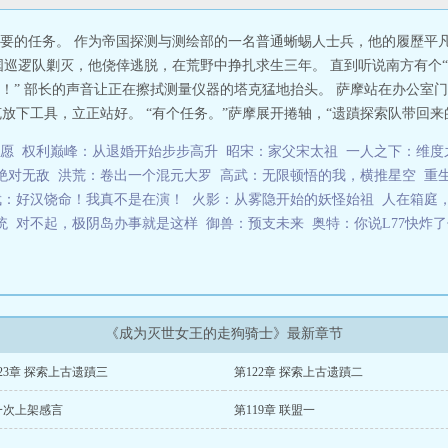
要的任务。 作为帝国探测与测绘部的一名普通蜥蜴人士兵，他的履歷平凡
国巡逻队剿灭，他侥倖逃脱，在荒野中挣扎求生三年。 直到听说南方有个
克！” 部长的声音让正在擦拭测量仪器的塔克猛地抬头。 萨摩站在办公
放下工具，立正站好。 “有个任务。”萨摩展开捲轴，“遗蹟探索队带回来的
愿
权利巅峰：从退婚开始步步高升
昭宋：家父宋太祖
一人之下：维度
绝对无敌
洪荒：卷出一个混元大罗
高武：无限顿悟的我，横推星空
重
武：好汉饶命！我真不是在演！
火影：从雾隐开始的妖怪始祖
人在箱庭
统
对不起，极阴岛办事就是这样
御兽：预支未来
奥特：你说L77快炸
《成为灭世女王的走狗骑士》最新章节
23章 探索上古遗蹟三
第122章 探索上古遗蹟二
一次上架感言
第119章 联盟一