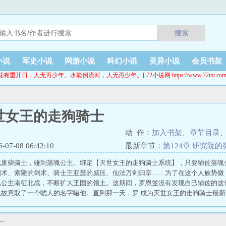
搜索
小说
军史小说
网游小说
科幻小说
灵异小说
会员书架
花有重开日，人无再少年。水能倒流时，人无再少年。[ 72小说网 https://www.72txt.com
世女王的走狗骑士
动 作：
加入书架
、
章节目录
7-08 06:42:10
最新章节：
第124章 研究院
成废柴骑士，碰到落魄公主。绑定【灭世女王的走狗骑士系统】，只要辅佐落魄
剑术、索隆的剑术、骑士王亚瑟的威压、仙法万剑归宗……为了在这个人族势微
魄公主南征北战，不断扩大王国的领土。这期间，罗恩並没有发现自己辅佐的这
统故意取了一个唬人的名字嚇他。直到那一天，罗 成为灭世女王的走狗骑士最
阅读，
一