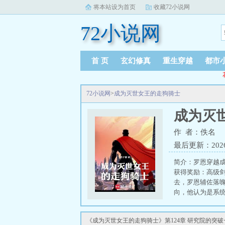
将本站设为首页
收藏72小说网
72小说网
首 页
玄幻修真
重生穿越
都市
72小说网
>
成为灭世女王的走狗骑士
成为灭
作 者：佚名
最后更新：2026-0
简介：罗恩穿越
获得奖励：高级
去，罗恩辅佐落
向，他认为是系
狗骑士免费在线
《成为灭世女王的走狗骑士》第124章 研究院的突破