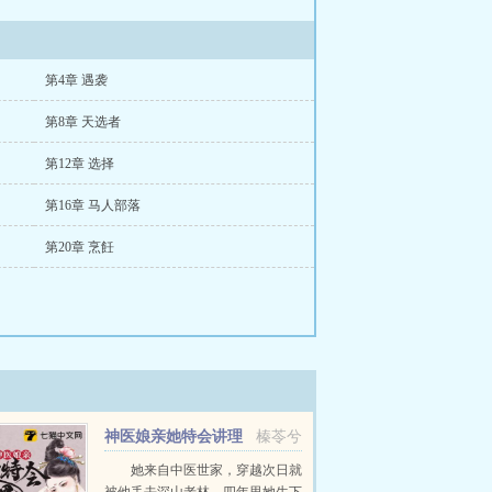
第4章 遇袭
第8章 天选者
第12章 选择
第16章 马人部落
第20章 烹飪
神医娘亲她特会讲理
榛苓兮
她来自中医世家，穿越次日就