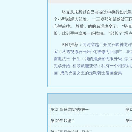
塔克从未想过自己会被选中执行如此重
个小型蜥蜴人部落。 十三岁那年部落被王
心態前往。 然后，他的命运改变了。 “塔
长，此刻手中拿著一份捲轴。 “部长？”塔克
相邻推荐：
同时穿越：开局召唤神龙许
宝：从透视原石开始
化神修为回都市，我
雷电法王
长生：我的捕妖船无限升级
综
先孕开始
相亲就能变强：我有一个相亲系
画
成为灭世女王的走狗骑士漫画全集
第124章 研究院的突破一
第1
第120章 联盟二
第