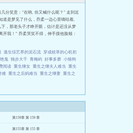
几分笑意：“在呐, 你又喊什么呢？” 走到近
不知道是梦见了什么，乔柔一边心里嘀咕着,
好几下，那老头子才睁开眼，估计是还没从梦
别离开我！” 乔柔哭笑不得，伸手摸他脸颊：
绣
逃生综艺界的泥石流
穿成校草的心机初
艳鬼
独步大千
青梅屿
好事多磨
小狼狗
免费阅读
重生继女
重生之继夫人难当
重生
妻难
重生之后妈难当
重生之继妻
重生之
第159章 第 159 章
第155章 第 155 章