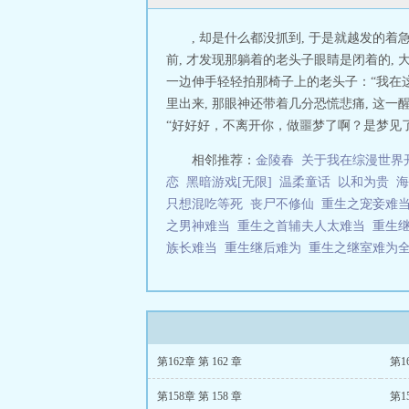
, 却是什么都没抓到, 于是就越发的着
前, 才发现那躺着的老头子眼睛是闭着的,
一边伸手轻轻拍那椅子上的老头子：“我在这
里出来, 那眼神还带着几分恐慌悲痛, 这一
“好好好，不离开你，做噩梦了啊？是梦见了什
相邻推荐：
金陵春
关于我在综漫世界
恋
黑暗游戏[无限]
温柔童话
以和为贵
海
只想混吃等死
丧尸不修仙
重生之宠妾难
之男神难当
重生之首辅夫人太难当
重生
族长难当
重生继后难为
重生之继室难为
第162章 第 162 章
第1
第158章 第 158 章
第1