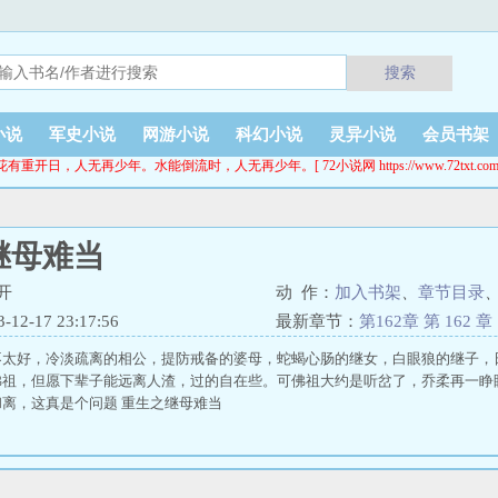
搜索
小说
军史小说
网游小说
科幻小说
灵异小说
会员书架
花有重开日，人无再少年。水能倒流时，人无再少年。[ 72小说网 https://www.72txt.com
继母难当
开
动 作：
加入书架
、
章节目录
2-17 23:17:56
最新章节：
第162章 第 162 章
不太好，冷淡疏离的相公，提防戒备的婆母，蛇蝎心肠的继女，白眼狼的继子，
佛祖，但愿下辈子能远离人渣，过的自在些。可佛祖大约是听岔了，乔柔再一睁
离，这真是个问题 重生之继母难当