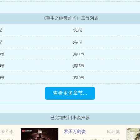
《重生之继母难当》章节列表
节
第3节
节
第7节
0节
第11节
4节
第15节
8节
第19节
查看更多章节...
已完结热门小说推荐
潦草李
吞天万剑诀
风狂笑