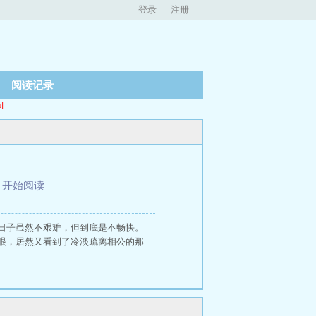
登录
注册
阅读记录
]
、
开始阅读
日子虽然不艰难，但到底是不畅快。
眼，居然又看到了冷淡疏离相公的那