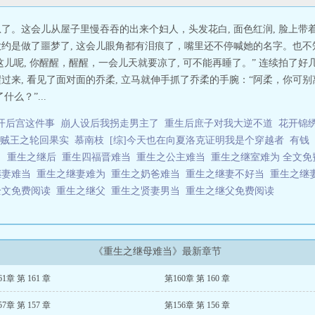
急了。这会儿从屋子里慢吞吞的出来个妇人，头发花白, 面色红润, 脸上带着
 大约是做了噩梦了, 这会儿眼角都有泪痕了，嘴里还不停喊她的名字。也
儿呢, 你醒醒，醒醒，一会儿天就要凉了, 可不能再睡了。” 连续拍了
醒过来, 看见了面对面的乔柔, 立马就伸手抓了乔柔的手腕：“阿柔，你可
么？”...
开后宫这件事
崩人设后我拐走男主了
重生后庶子对我大逆不道
花开锦
贼王之轮回果实
慕南枝
[综]今天也在向夏洛克证明我是个穿越者
有钱
当
重生之继后
重生四福晋难当
重生之公主难当
重生之继室难为 全文
继妻难当
重生之继妻难为
重生之奶爸难当
重生之继妻不好当
重生之继
全文免费阅读
重生之继父
重生之贤妻男当
重生之继父免费阅读
《重生之继母难当》最新章节
61章 第 161 章
第160章 第 160 章
57章 第 157 章
第156章 第 156 章