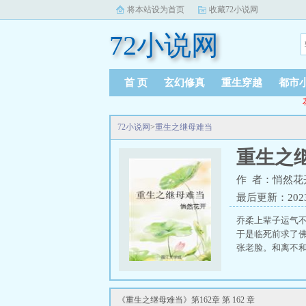
将本站设为首页
收藏72小说网
72小说网
首 页
玄幻修真
重生穿越
都市
72小说网
>
重生之继母难当
重生之
作 者：悄然花
最后更新：2023-1
乔柔上辈子运气
于是临死前求了
张老脸。和离不和
《重生之继母难当》第162章 第 162 章