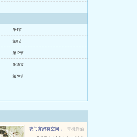
第4节
第8节
第12节
第16节
第20节
农门寡妇有空间，
青桃伴酒
逃荒路上捡个宝