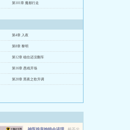
第101章 魔都行走
第4章 入夜
第8章 黎明
第12章 稳住还没翻车
第16章 愚戏开场
第20章 黑夜之歌升调
神医娘亲她特会讲理
榛苓兮