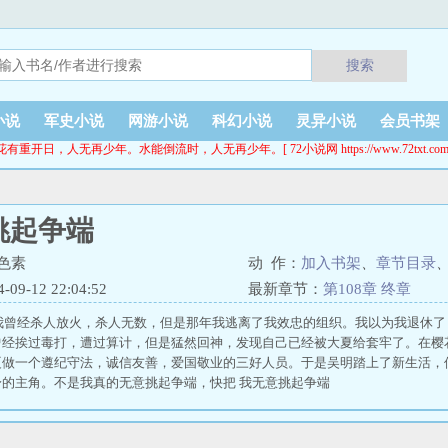
搜索
小说
军史小说
网游小说
科幻小说
灵异小说
会员书架
花有重开日，人无再少年。水能倒流时，人无再少年。[ 72小说网 https://www.72txt.com
挑起争端
色素
动 作：
加入书架
、
章节目录
9-12 22:04:52
最新章节：
第108章 终章
，我曾经杀人放火，杀人无数，但是那年我逃离了我效忠的组织。我以为我退休
曾经挨过毒打，遭过算计，但是猛然回神，发现自己已经被大夏给套牢了。在樱
夏做一个遵纪守法，诚信友善，爱国敬业的三好人员。于是吴明踏上了新生活，
的主角。不是我真的无意挑起争端，快把 我无意挑起争端