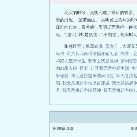
现实的时候，吴明完成了最后的蜕变。
缓的出现。 蓬莱仙山。 吴明登上岛屿的
规则的代表，看着他们吴明反而觉得一种荒
级。” 路明川却是笑道：“不知道，随着时
相邻推荐：
枫原淼淼
夭寿了，大师兄
级强
洪荒从几何倍增幅开始无敌
快穿：
和家人荒野求生
都市之我是魔神
穿到晋
的幻想入侵
官妻
让开我无意挑起争端
争
争端魈
我无意挑起争端表情包
我无意挑
端
我无意挑起争端出自哪里
我无意挑起
月
我无意挑起争端原神
我无意挑起争端T
第108章 终章
第1