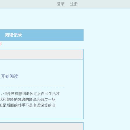
登录
注册
阅读记录
]
、
开始阅读
了，但是没有想到退休过后自己生活才
花和曾经的效忠的影流会做过一场
但是后面的对手不是老谋深算的老