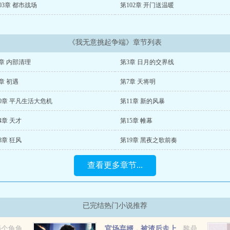
03章 都市战场
第102章 开门送温暖
《我无意挑起争端》章节列表
章 内部清理
第3章 日月的交界线
章 初遇
第7章 天将明
0章 平凡生活大危机
第11章 新的风暴
4章 天才
第15章 帷幕
8章 狂风
第19章 黑夜之歌前奏
查看更多章节...
已完结热门小说推荐
滴个龟龟
官场弃婿，被渣后走上
黎鼎