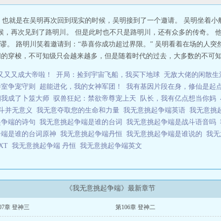
 也就是在吴明再次回到现实的时候，吴明接到了一个邀请。 吴明坐着小
时候，再次见到了路明川。 但是此时也不只是路明川，还有众多的传奇。 
谬。 路明川笑着邀请到：“恭喜你成功超过界限。” 吴明看着在场的人突
间的穿梭，不可知级只会越来越多，但是随着时代的过去，大多数的不可知级
又又又成大帝啦！
开局：捡到宇宙飞船，我买下地球
无敌大佬的闲散生
妾室争宠守则
超能进化，我的女神军团！
我有基因片段在身，修仙是起
朝我成了卜筮大师
驭兽狂妃：禁欲帝尊宠上天
队长，我有亿点想当你妈
斗并无意义
我无意夺取您的生命和力量
我无意挑起争端英语
我无意挑
起争端的诗句
我无意挑起争端是谁的台词
我无意挑起争端是战斗语音吗
争端是谁的台词原神
我无意挑起争端丹恒
我无意挑起争端是谁说的
我无
XT
我无意挑起争端 丹恒
我无意挑起争端英文
《我无意挑起争端》最新章节
07章 登神三
第106章 登神二