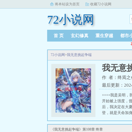
将本站设为首页
收藏72小说网
72小说网
首 页
玄幻修真
重生穿越
都市
72小说网
>
我无意挑起争端
我无意
作 者：终焉之
最后更新：2024-0
++++我是吴明
开始被上强度，
后，我决定在大
登，就是天命加身
《我无意挑起争端》第108章 终章