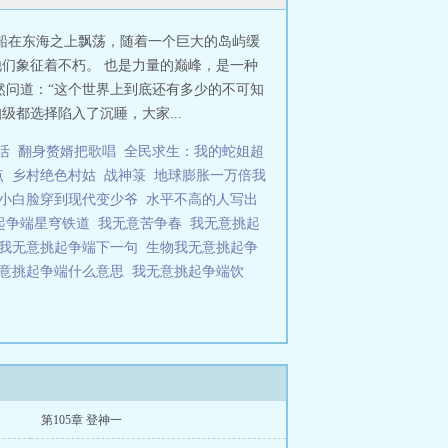
船在东海之上飘荡，随着一个巨大的岛屿缓
他们象征着不朽。 也是力量的巅峰，是一种
然问道：“这个世界上到底还有多少的不可知
都选择陷入了沉睡，大家...
活
翻身赘婿把歌唱
全民求生：我的蛇姐超
点
乡村绝色村姑
战神箓
地球膨胀一万倍我
小白脸穿到现代变少爷
水平不高的人写出
起争端星穹铁道
我无意苦争春
我无意挑起
我无意挑起争端下一句
生物我无意挑起争
意挑起争端什么意思
我无意挑起争端饮
第105章 登神一