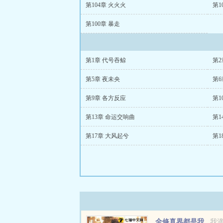
第104章 火火火
第1
第100章 暴走
第1章 代号吞鲸
第2
第5章 夜未央
第6
第9章 各方反应
第1
第13章 命运交响曲
第1
第17章 大风起兮
第1
全修真界都是我
我