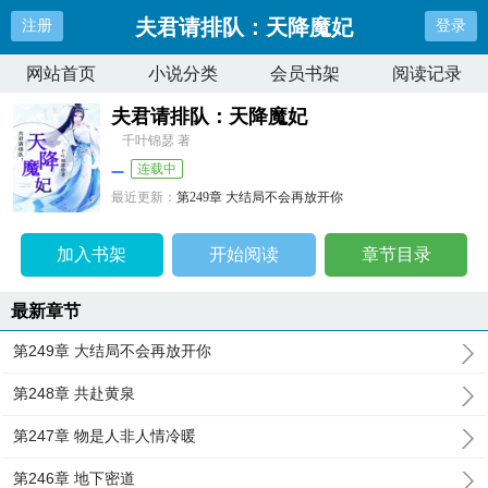
夫君请排队：天降魔妃
注册
登录
网站首页
小说分类
会员书架
阅读记录
夫君请排队：天降魔妃
千叶锦瑟 著
连载中
最近更新：
第249章 大结局不会再放开你
更新时间：
2024-08-17 08:31:18
加入书架
开始阅读
章节目录
最新章节
第249章 大结局不会再放开你
第248章 共赴黄泉
第247章 物是人非人情冷暖
第246章 地下密道