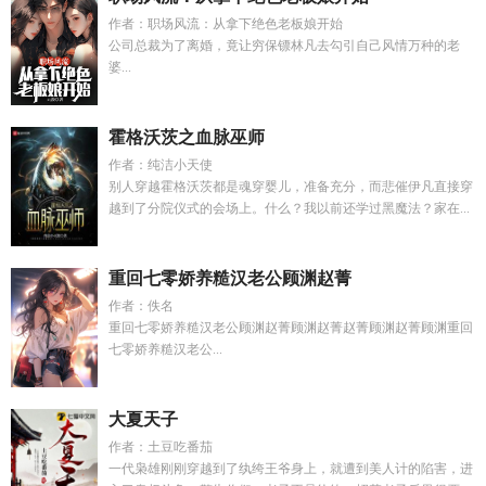
作者：职场风流：从拿下绝色老板娘开始
公司总裁为了离婚，竟让穷保镖林凡去勾引自己风情万种的老
婆...
霍格沃茨之血脉巫师
作者：纯洁小天使
别人穿越霍格沃茨都是魂穿婴儿，准备充分，而悲催伊凡直接穿
越到了分院仪式的会场上。什么？我以前还学过黑魔法？家在...
重回七零娇养糙汉老公顾渊赵菁
作者：佚名
重回七零娇养糙汉老公顾渊赵菁顾渊赵菁赵菁顾渊赵菁顾渊重回
七零娇养糙汉老公...
大夏天子
作者：土豆吃番茄
一代枭雄刚刚穿越到了纨绔王爷身上，就遭到美人计的陷害，进