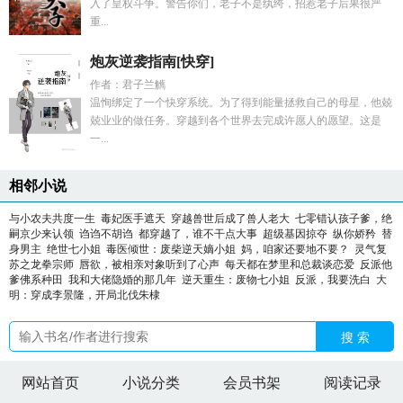
入了皇权斗争。警告你们，老子不是纨绔，招惹老子后果很严
重...
炮灰逆袭指南[快穿]
作者：君子兰觽
温恂绑定了一个快穿系统。为了得到能量拯救自己的母星，他兢
兢业业的做任务。穿越到各个世界去完成许愿人的愿望。这是
一...
相邻小说
与小农夫共度一生
毒妃医手遮天
穿越兽世后成了兽人老大
七零错认孩子爹，绝
嗣京少来认领
诌诌不胡诌
都穿越了，谁不干点大事
超级基因掠夺
纵你娇矜
替
身男主
绝世七小姐
毒医倾世：废柴逆天嫡小姐
妈，咱家还要地不要？
灵气复
苏之龙拳宗师
唇欲，被相亲对象听到了心声
每天都在梦里和总裁谈恋爱
反派他
爹佛系种田
我和大佬隐婚的那几年
逆天重生：废物七小姐
反派，我要洗白
大
明：穿成李景隆，开局北伐朱棣
搜 索
网站首页
小说分类
会员书架
阅读记录