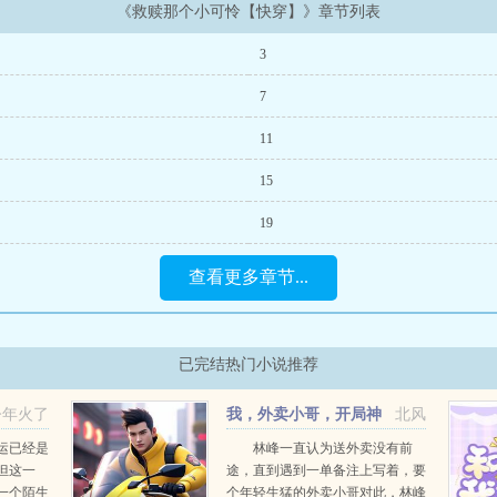
《救赎那个小可怜【快穿】》章节列表
3
7
11
15
19
查看更多章节...
已完结热门小说推荐
今年火了
我，外卖小哥，开局神
北风
豪系统
运已经是
林峰一直认为送外卖没有前
但这一
途，直到遇到一单备注上写着，要
一个陌生
个年轻生猛的外卖小哥对此，林峰