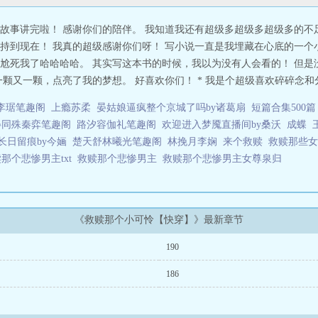
故事讲完啦！ 感谢你们的陪伴。 我知道我还有超级多超级多超级多的不
持到现在！ 我真的超级感谢你们呀！ 写小说一直是我埋藏在心底的一个
尬死我了哈哈哈哈。 其实写这本书的时候，我以为没有人会看的！ 但是
颗又一颗，点亮了我的梦想。 好喜欢你们！ * 我是个超级喜欢碎碎念和分
李琚笔趣阁
上瘾苏柔
晏姑娘逼疯整个京城了吗by诸葛扇
短篇合集500篇
晏同殊秦弈笔趣阁
路汐容伽礼笔趣阁
欢迎进入梦魇直播间by桑沃
成蝶
长日留痕by今婳
楚天舒林曦光笔趣阁
林挽月李娴
来个救赎
救赎那些
那个悲惨男主txt
救赎那个悲惨男主
救赎那个悲惨男主女尊泉归
《救赎那个小可怜【快穿】》最新章节
190
186