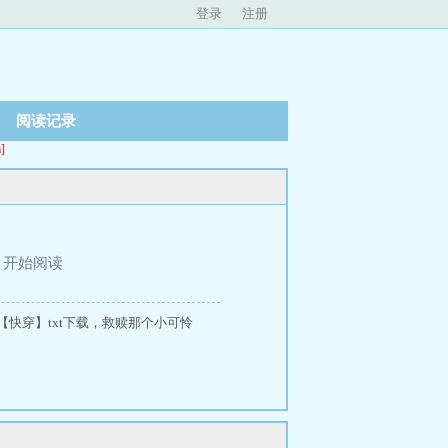
登录
注册
阅读记录
]
、
开始阅读
快穿】txt下载，救赎那个小可怜