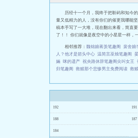
历经十一个月，我终于把靳屿和知今的
量又低精力的人，没有你们的催更我哪能坚
稿本手写了一大堆，现在翻出来看，简直要
了！！ 你们就像是夜空中的小星星一样，一
相邻推荐：
魏锦娘蒋羡笔趣阁
裴舍娘
人？他才是箭头中心
温简言巫烛笔趣阁
婳
咪的遗产
祝央路休辞笔趣阁尖叫女王
归笔趣阁
救赎那个悲惨男主免费阅读
救赎
192
191
188
187
184